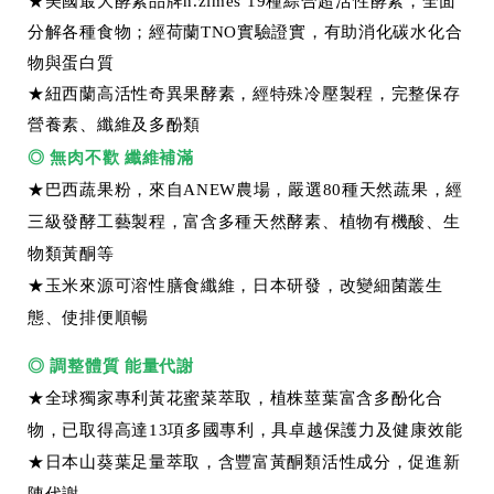
★美國最大酵素品牌n.zimes 19種綜合超活性酵素，全面
分解各種食物；經荷蘭TNO實驗證實，有助消化碳水化合
物與蛋白質
★紐西蘭高活性奇異果酵素，經特殊冷壓製程，完整保存
營養素、纖維及多酚類
◎
無肉不歡 纖維補滿
★巴西蔬果粉，來自ANEW農場，嚴選80種天然蔬果，經
三級發酵工藝製程，富含多種天然酵素、植物有機酸、生
物類黃酮等
★玉米來源可溶性膳食纖維，日本研發，改變細菌叢生
態、使排便順暢
◎
調整體質 能量代謝
★全球獨家專利黃花蜜菜萃取，植株莖葉富含多酚化合
物，已取得高達13項多國專利，具卓越保護力及健康效能
★日本山葵葉足量萃取，含豐富黃酮類活性成分，促進新