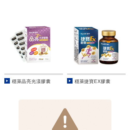
穩萊晶亮光漾膠囊
穩萊捷寶EX膠囊
1
2
3