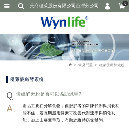
0
美商穩萊股份有限公司台灣分公司
會員登入
繁體中文
加入會員
忘記密碼
訂單查詢
追蹤清單
常見問題
穩萊優纖酵素粉
穩萊優纖酵素粉
Q
優纖酵素粉是否可以協助減重?
產品主要在分解食物，但肥胖者的新陳代謝與消化功
能不佳，若長期服用酵素可改善代謝速率與消化功
能，加上山葵葉萃取，有助於維持窈窕體態。