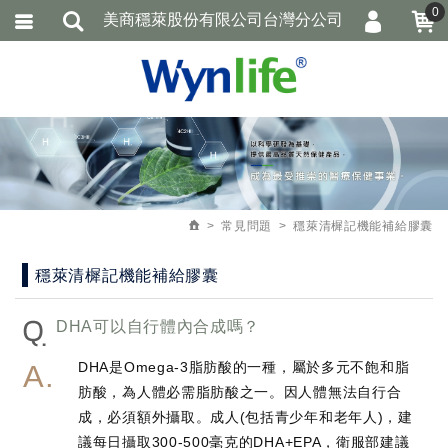
0
美商穩萊股份有限公司台灣分公司
會員登入
繁體中文
加入會員
忘記密碼
訂單查詢
追蹤清單
常見問題
穩萊清樨記機能補給膠囊
穩萊清樨記機能補給膠囊
Q
DHA可以自行體內合成嗎？
DHA是Omega-3脂肪酸的一種，屬於多元不飽和脂
肪酸，為人體必需脂肪酸之一。因人體無法自行合
成，必須額外攝取。成人(包括青少年和老年人)，建
議每日攝取300-500毫克的DHA+EPA，衛服部建議