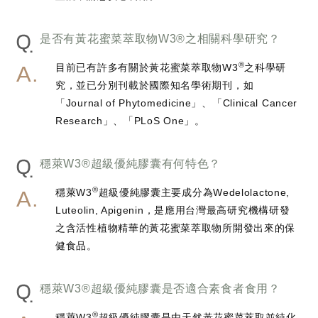
Q
是否有黃花蜜菜萃取物W3®之相關科學研究？
®
目前已有許多有關於黃花蜜菜萃取物W3
之科學研
究，並已分別刊載於國際知名學術期刊，如
「Journal of Phytomedicine」、「Clinical Cancer
Research」、「PLoS One」。
Q
穩萊W3®超級優純膠囊有何特色？
®
穩萊W3
超級優純膠囊主要成分為Wedelolactone,
Luteolin, Apigenin，是應用台灣最高研究機構研發
之含活性植物精華的黃花蜜菜萃取物所開發出來的保
健食品。
Q
穩萊W3®超級優純膠囊是否適合素食者食用？
®
穩萊W3
超級優純膠囊是由天然黃花蜜菜萃取並純化