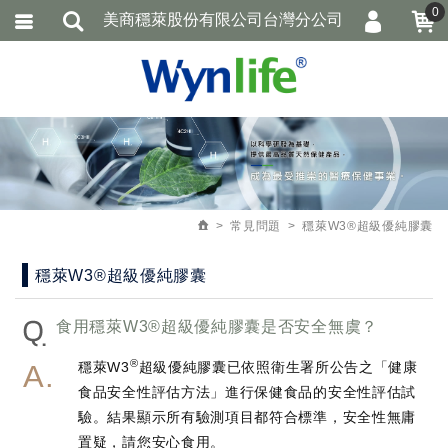
0
美商穩萊股份有限公司台灣分公司
會員登入
繁體中文
加入會員
忘記密碼
訂單查詢
追蹤清單
常見問題
穩萊W3®超級優純膠囊
穩萊W3®超級優純膠囊
Q
食用穩萊W3®超級優純膠囊是否安全無虞？
®
穩萊W3
超級優純膠囊已依照衛生署所公告之「健康
食品安全性評估方法」進行保健食品的安全性評估試
驗。結果顯示所有驗測項目都符合標準，安全性無庸
置疑，請您安心食用。