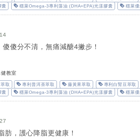
膠囊
穩萊Omega-3專利藻油 (DHA+EPA)光漾膠囊
穩萊優
14
」傻傻分不清，無痛減醣4撇步！
保健教室
莓萃取
專利普洱茶萃取
藤黃果萃取
專利白腎豆萃取
膠囊
穩萊Omega-3專利藻油 (DHA+EPA)光漾膠囊
穩萊優
27
脂肪，護心降脂更健康！