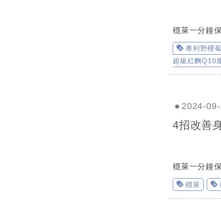
穩萊一分鐘
專利野櫻
超級紅麴Q10
2024-09-
4招改善
穩萊一分鐘
穩萊