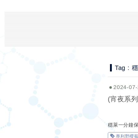
Tag :
2024-07-
(宵夜系
穩萊一分鐘
專利野櫻