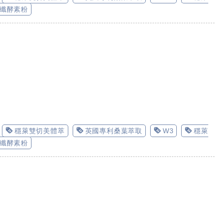
纖酵素粉
穩萊雙切美體萃
英國專利桑葉萃取
W3
穩萊
纖酵素粉