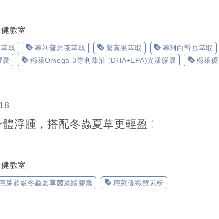
保健教室
莓萃取
專利普洱茶萃取
藤黃果萃取
專利白腎豆萃取
膠囊
穩萊Omega-3專利藻油 (DHA+EPA)光漾膠囊
穩萊優
18
身體浮腫，搭配冬蟲夏草更輕盈！
保健教室
穩萊超級冬蟲夏草菌絲體膠囊
穩萊優纖酵素粉