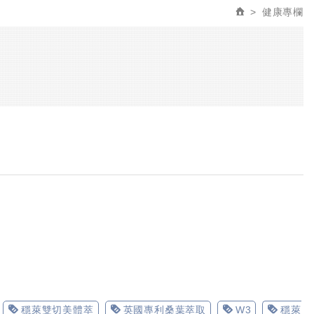
健康專欄
穩萊雙切美體萃
英國專利桑葉萃取
W3
穩萊