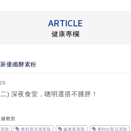
ARTICLE
健康專欄
 穩萊優纖酵素粉
26
列二) 深夜食堂，聰明選搭不腫胖！
保健教室
莓萃取
專利普洱茶萃取
藤黃果萃取
專利白腎豆萃取