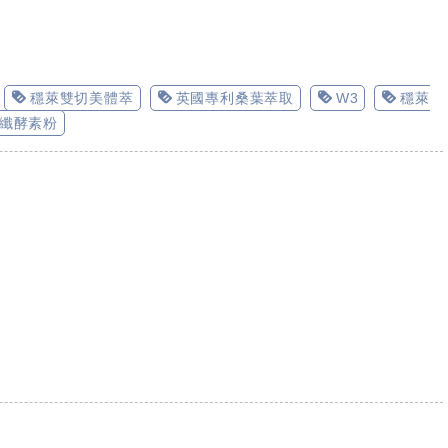
穩萊雙切美體萃
英國專利桑葉萃取
W3
穩萊
纖酵素粉