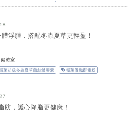
18
身體浮腫，搭配冬蟲夏草更輕盈！
保健教室
穩萊超級冬蟲夏草菌絲體膠囊
穩萊優纖酵素粉
27
脂肪，護心降脂更健康！