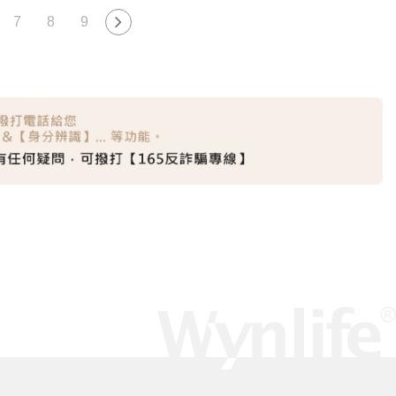
7
8
9